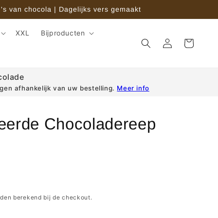
's van chocola | Dagelijks vers gemaakt
XXL
Bijproducten
Inloggen
Winkelwagen
colade
en afhankelijk van uw bestelling.
Meer info
eerde Chocoladereep
den berekend bij de checkout.