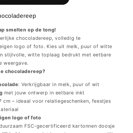
hocoladereep
ap smelten op de tong!
rlijke chocoladereep, volledig te
igen logo of foto. Kies uit melk, puur of witte
n stijlvolle, witte toplaag bedrukt met eetbare
pe weergave.
ze chocoladereep?
ocolade
: Verkrijgbaar in melk, puur of wit
ag
met jouw ontwerp in eetbare inkt
 7 cm – ideaal voor relatiegeschenken, feestjes
ateriaal
igen logo of foto
 duurzaam FSC-gecertificeerd kartonnen doosje