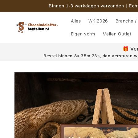
Meteen
Binnen 1-3 werkdagen verzonden | Echte
naar de
content
Alles
WK 2026
Branche /
Eigen vorm
Mallen Outlet
🎁 Ve
Bestel binnen 8u 35m 22s, dan versturen wi
Ga direct naar
productinformatie