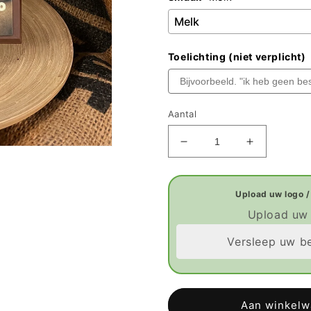
Toelichting (niet verplicht)
Aantal
Aantal
Aantal
verlagen
verhogen
voor
voor
Gepersonaliseerde
Gepersona
Chocoladereep
Chocolade
Upload uw 
(15x7
(15x7
cm)
cm)
Versleep uw b
Aan winkel