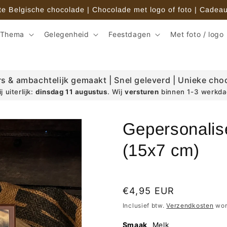
 Belgische chocolade | Chocolade met logo of foto | Cadeau
 Thema
Gelegenheid
Feestdagen
Met foto / logo
rs & ambachtelijk gemaakt | Snel geleverd | Unieke cho
j
uiterlijk:
dinsdag 11 augustus
. Wij
versturen
binnen 1-3 werkdag
Gepersonalis
(15x7 cm)
Normale
€4,95 EUR
prijs
Inclusief btw.
Verzendkosten
wor
Smaak
Melk