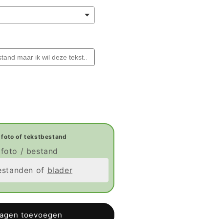
liseerde
reep
foto / bestand
estanden of
blader
wagen toevoegen