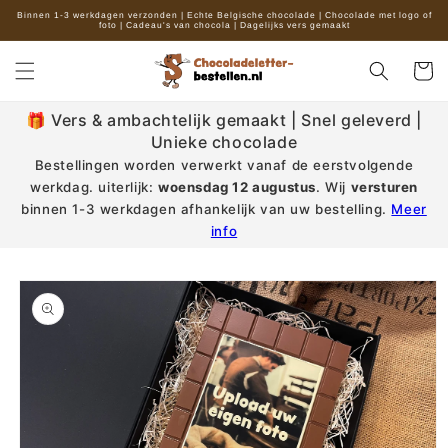
Meteen
Binnen 1-3 werkdagen verzonden | Echte Belgische chocolade | Chocolade met logo of
naar de
foto | Cadeau's van chocola | Dagelijks vers gemaakt
content
Winkelwa
🎁 Vers & ambachtelijk gemaakt | Snel geleverd |
Unieke chocolade
Bestellingen worden verwerkt vanaf de eerstvolgende
werkdag.
uiterlijk:
woensdag 12 augustus
. Wij
versturen
binnen 1-3 werkdagen afhankelijk van uw bestelling.
Meer
info
a direct naar
roductinformatie