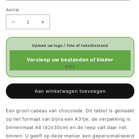
Aantal
Aantal
Aantal
verlagen
verhogen
voor
voor
Chocoladetablet
Chocoladetablet
A3
A3
Versleep uw bestanden of
blader
0/20
Aan winkelwagen toevoegen
Een groot cadeau van chocolade. Dit tablet is gemaakt
op het formaat van bijna een A3'tje, de verpakking is
binnenmaat A4 (42x30cm) en de reep valt daar net
binnen. U geeft op deze manier een gepersonaliseerd