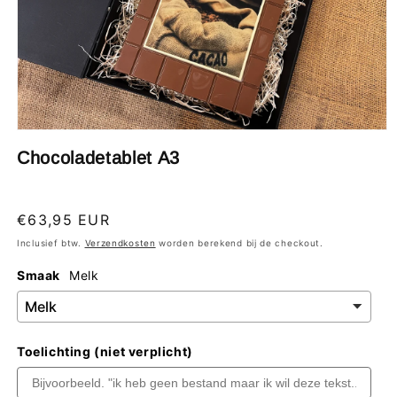
Media
1
Chocoladetablet A3
openen
in
modaal
Normale
€63,95 EUR
prijs
Inclusief btw.
Verzendkosten
worden berekend bij de checkout.
Smaak
Melk
Toelichting (niet verplicht)