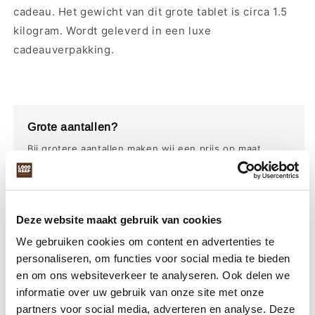
cadeau. Het gewicht van dit grote tablet is circa 1.5
kilogram. Wordt geleverd in een luxe
cadeauverpakking.
Grote aantallen?
Bij grotere aantallen maken wij een prijs op maat.
Vraag naar de mogelijkheden.
Offerte opvragen
Deze website maakt gebruik van cookies
Verpakking personaliseren?
We gebruiken cookies om content en advertenties te
personaliseren, om functies voor social media te bieden
Wij kunnen de verpakking personaliseren en volledig
en om ons websiteverkeer te analyseren. Ook delen we
maatwerk aanbieden.
informatie over uw gebruik van onze site met onze
Vraag naar de mogelijkheden
partners voor social media, adverteren en analyse. Deze