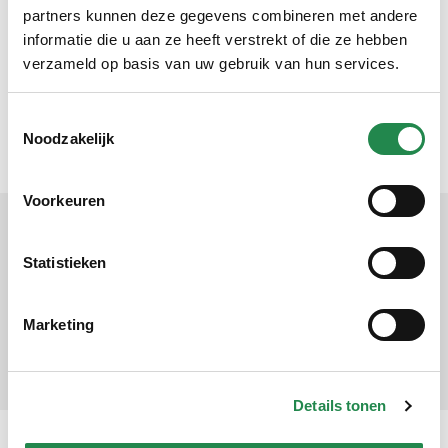
partners kunnen deze gegevens combineren met andere
informatie die u aan ze heeft verstrekt of die ze hebben
Chocolade in eigen vorm?
verzameld op basis van uw gebruik van hun services.
Wij maken
zelf onze mallen.
Op zoek naar een unieke
vorm? Neem contact op.
Toestemmingsselectie
Noodzakelijk
Maatwerk
Voorkeuren
Allergenen & voedingswaarden
Statistieken
Melk / wit & pure chocolade
Marketing
Kleurstof bij print
Details tonen